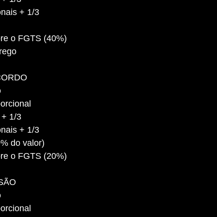
nais + 1/3
bre o FGTS (40%)
rego
CORDO
o
orcional
 + 1/3
nais + 1/3
0% do valor)
bre o FGTS (20%)
SÃO
o
orcional