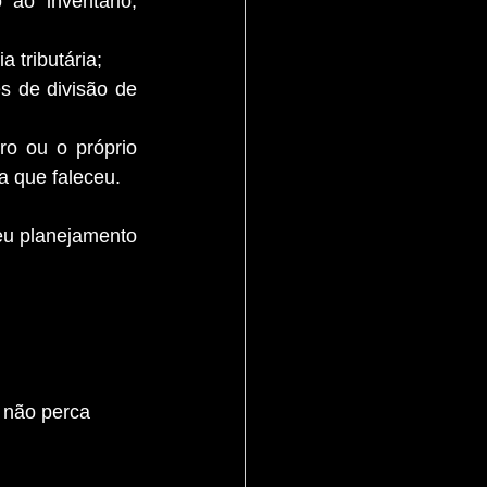
ao inventário, 
 tributária;
s de divisão de 
o ou o próprio 
a que faleceu.
eu planejamento 
 não perca 