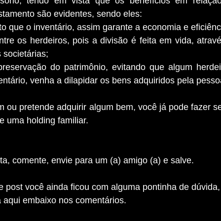
sório, tendo em vista que os benefícios em relação 
stamento são evidentes, sendo eles:
o que o inventário, assim garante a economia e eficiência
re os herdeiros, pois a divisão é feita em vida, atravé
 societárias;
reservação do patrimônio, evitando que algum herdeir
ntário, venha a dilapidar os bens adquiridos pela pesso
m ou pretende adquirir algum bem, você já pode fazer s
e uma holding familiar.
a, comente, envie para um (a) amigo (a) e salve.
e post você ainda ficou com alguma pontinha de dúvida,
 aqui embaixo nos comentários.